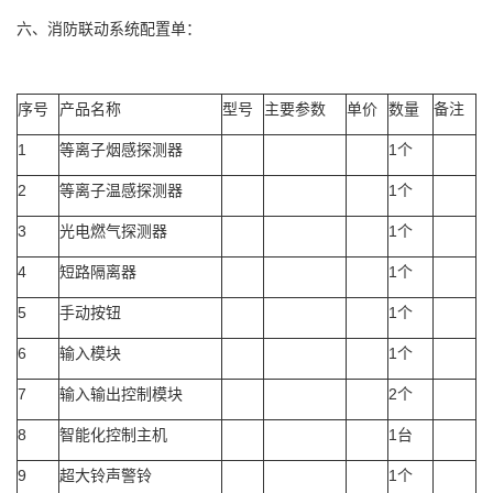
六、消防联动系统配置单：
序号
产品名称
型号
主要参数
单价
数量
备注
1
等离子烟感探测器
1个
2
等离子温感探测器
1个
3
光电燃气探测器
1个
4
短路隔离器
1个
5
手动按钮
1个
6
输入模块
1个
7
输入输出控制模块
2个
8
智能化控制主机
1台
9
超大铃声警铃
1个