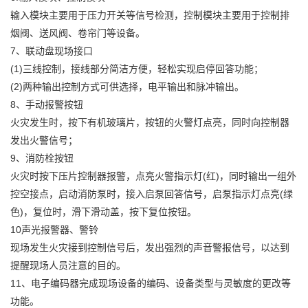
输入模块主要用于压力开关等信号检测，控制模块主要用于控制排
烟阀、送风阀、卷帘门等设备。
7、联动盘现场接口
(1)三线控制，接线部分简洁方便，轻松实现启停回答功能；
(2)两种输出控制方式可供选择，电平输出和脉冲输出。
8、手动报警按钮
火灾发生时，按下有机玻璃片，按钮的火警灯点亮，同时向控制器
发出火警信号；
9、消防栓按钮
火灾时按下压片控制器报警，点亮火警指示灯(红)，同时输出一组外
控空接点，启动消防泵时，接入启泵回答信号，启泵指示灯点亮(绿
色)，复位时，滑下滑动盖，按下复位按钮。
10声光报警器、警铃
现场发生火灾接到控制信号后，发出强烈的声音警报信号，以达到
提醒现场人员注意的目的。
11、电子编码器完成现场设备的编码、设备类型与灵敏度的更改等
功能。