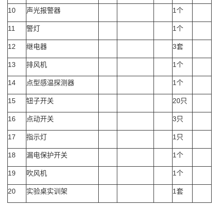
10
声光报警器
1个
11
警灯
1个
12
继电器
3套
13
排风机
1个
14
点型感温探测器
1个
15
钮子开关
20只
16
点动开关
3只
17
指示灯
1只
18
漏电保护开关
1个
19
吹风机
1个
20
实验桌实训架
1套