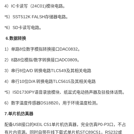
4）IC卡读写（24C01)模块电路。
*5）SST512K FALSH存储器电路。
*6）SD卡读写电路。
6.数据转换
1）单路8位数字模拟转换接口DAC0832。
2）8路8位模拟/数字转换接口ADC0809。
3）串行8位A/D 转换电路TLC549及其相关电路
4）串行10位D/A 转换电路TLC5615及其相关电路
*5）ISD1730PY语音录放模块、纸盆式电动扬声器及驻极体话筒。
6）数字温度传感器DS18B20，用于环境温度检测。
7.单片机仿真器
配备USB接口的KEIL C51单片机仿真器，完全仿真P0-P3口，不占
有片内资源。同时自带在线下载式单片机STC89C51，RS232或