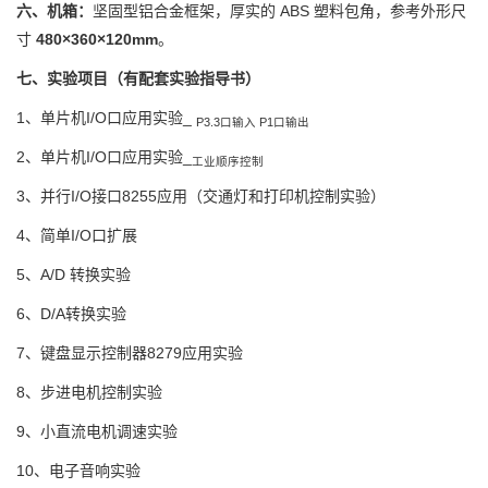
六、机箱：
坚固型铝合金框架，厚实的 ABS 塑料包角，参考外形尺
寸
480×360×120mm
。
七、实验项目（有配套实验指导书）
1、单片机I/O口应用实验_
P3.3
口输入 P1口输出
2、单片机I/O口应用实验_
工业顺序控制
3、并行I/O接口8255应用（交通灯和打印机控制实验）
4、简单I/O口扩展
5、A/D 转换实验
6、D/A转换实验
7、键盘显示控制器8279应用实验
8、步进电机控制实验
9、小直流电机调速实验
10、电子音响实验